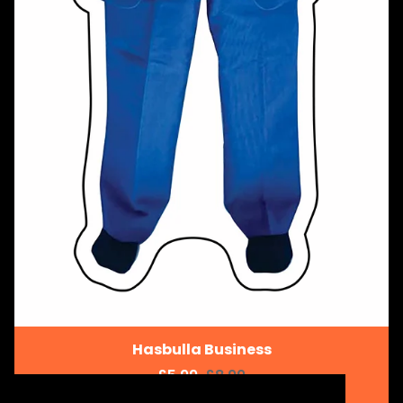
Hasbulla Business
£5.99
£8.99