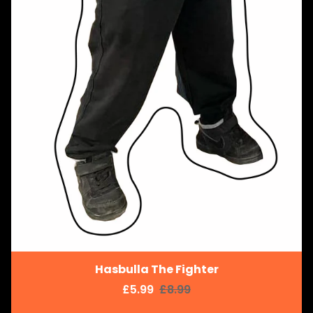
Hasbulla The Fighter
£5.99
£8.99