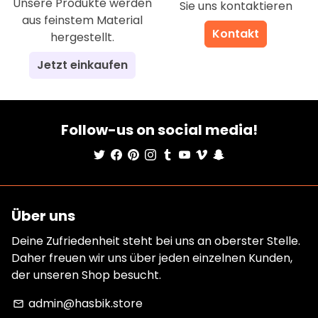
Unsere Produkte werden
Sie uns kontaktieren
aus feinstem Material
Kontakt
hergestellt.
Jetzt einkaufen
Follow-us on social media!
Über uns
Deine Zufriedenheit steht bei uns an oberster Stelle.
Daher freuen wir uns über jeden einzelnen Kunden,
der unseren Shop besucht.
admin@hasbik.store
email