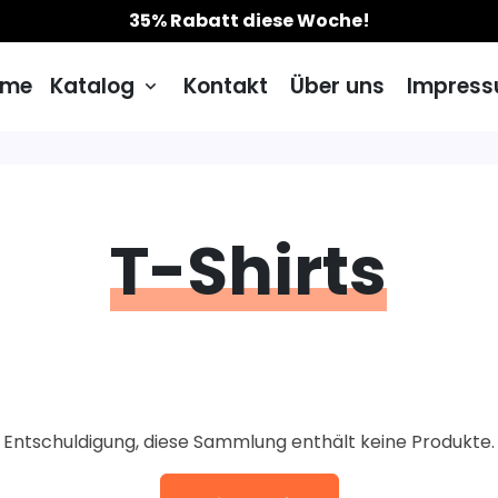
35% Rabatt diese Woche!
ome
Katalog
Kontakt
Über uns
Impres
keyboard_arrow_down
T-Shirts
Entschuldigung, diese Sammlung enthält keine Produkte.