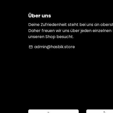
Über uns
Deine Zufriedenheit steht bei uns an oberst
Daher freuen wir uns über jeden einzelnen
unseren Shop besucht.
admin@hasbik.store
email