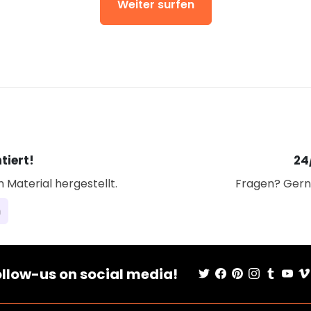
Weiter surfen
tiert!
24
Material hergestellt.
Fragen? Gern
n
llow-us on social media!