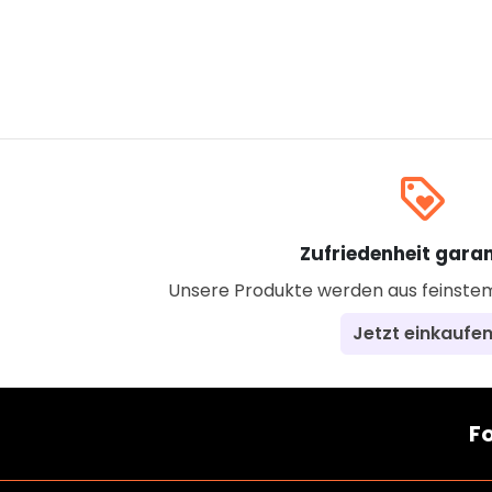
loyalty
Zufriedenheit garan
Unsere Produkte werden aus feinstem 
Jetzt einkaufe
Fo