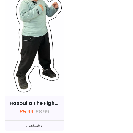
Hasbulla The Fighter
£5.99
£8.99
hasbik55