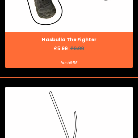
Hasbulla The Fighter
£5.99
£8.99
hasbik55